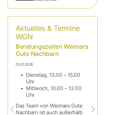
Aktuelles & Termine
WGN
Jana und El
Film
24.03.2026
Die beiden F
Weimars Gut
zueinander 
Was sie verb
Körnig in ei
Previous
Next
Film…