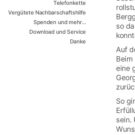
Telefonkette
rolls
Vergütete Nachbarschaftshilfe
Bergg
Spenden und mehr...
so da
Download und Service
konnt
Danke
Auf d
Beim 
eine 
Georg
zurüc
So gi
Erfül
sein.
Wunsc