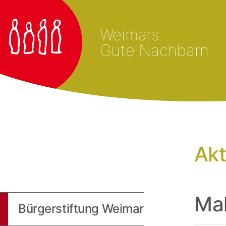
Weimars
Gute Nachbarn
Akt
Mal
Bürgerstiftung Weimar