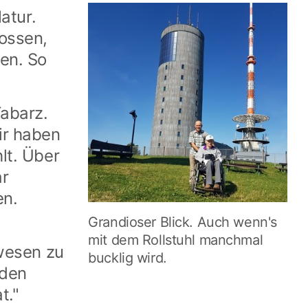
atur.
ossen,
en. So
abarz.
ir haben
lt. Über
ar
en.
Grandioser Blick. Auch wenn's
mit dem Rollstuhl manchmal
wesen zu
bucklig wird.
 den
t."