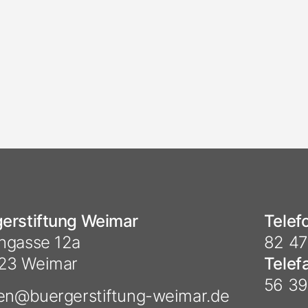
erstiftung Weimar
Telef
hgasse 12a
82 47
23 Weimar
Telef
56 39
ten@
buergerstiftung-weimar.de