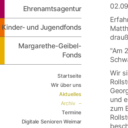
02.0
Ehrenamtsagentur
Erfah
Kinder- und Jugendfonds
Matth
drauß
Margarethe-Geibel-
"Am 2
Fonds
Schwa
Wir s
Startseite
Rolls
Wir über uns
Georg
Aktuelles
und e
Archiv
zum B
Termine
Rolls
Digitale Senioren Weimar
besch