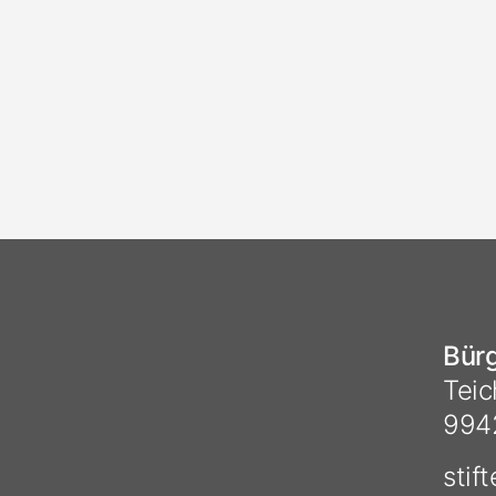
Bürg
Teic
994
stif