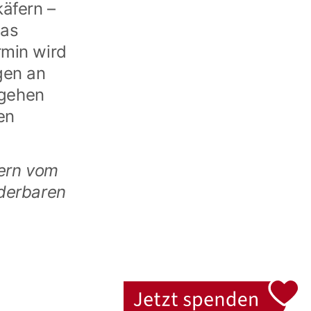
äfern –
das
rmin wird
gen an
gehen
en
ern vom
nderbaren
Jetzt spenden