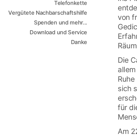
Telefonkette
entde
Vergütete Nachbarschaftshilfe
von f
Spenden und mehr...
Gedic
Download und Service
Erfah
Danke
Räuml
Die C
allem
Ruhe 
sich 
ersch
für d
Mensc
Am 22