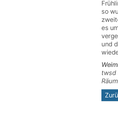
Frühl
so wu
zweit
es um
verg
und d
wiede
Weim
twsd 
Räuml
Zur