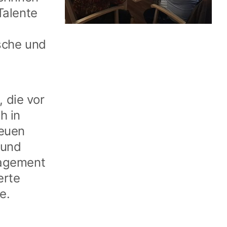
Talente
sche und
 die vor
h in
reuen
 und
gagement
erte
e.