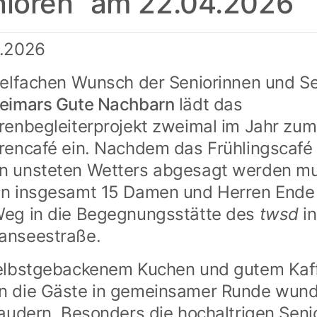
ioren“ am 22.04.2026
5.2026
ielfachen Wunsch der Seniorinnen und S
eimars Gute Nachbarn
lädt das
renbegleiterprojekt zweimal im Jahr zum
rencafé ein. Nachdem das Frühlingscafé
 unsteten Wetters abgesagt werden mu
n insgesamt 15 Damen und Herren Ende 
eg in die Begegnungsstätte des
twsd
i
anseestraße.
elbstgebackenem Kuchen und gutem Kaf
 die Gäste in gemeinsamer Runde wund
laudern. Besonders die hochaltrigen Seni