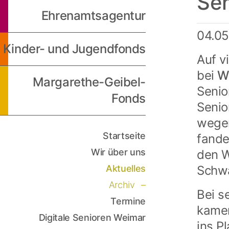
Sen
Ehrenamtsagentur
04.0
Kinder- und Jugendfonds
Auf v
bei
W
Margarethe-Geibel-
Senio
Fonds
Senio
wegen
Startseite
fande
Wir über uns
den W
Aktuelles
Schw
Archiv
Bei s
Termine
kamen
Digitale Senioren Weimar
ins P