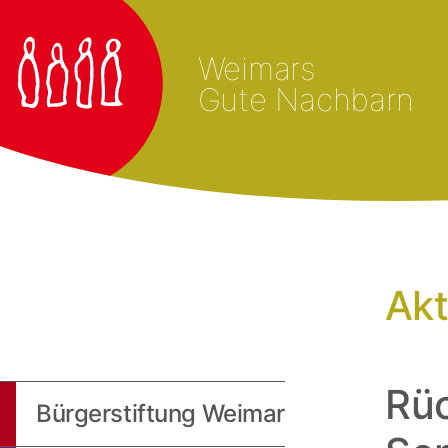
Weimars
Gute Nachbarn
Akt
Rüc
Bürgerstiftung Weimar