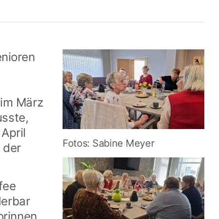
enioren
 im März
sste,
April
Fotos: Sabine Meyer
n der
fee
erbar
orinnen